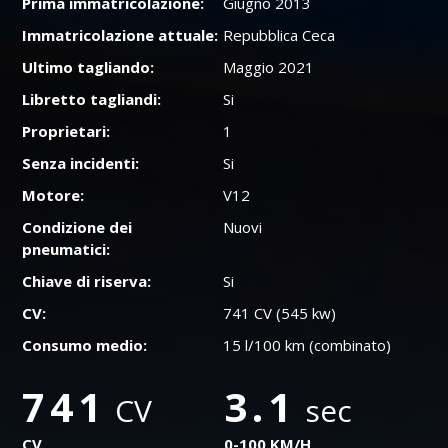
Prima immatricolazione:
Giugno 2013
Immatricolazione attuale:
Repubblica Ceca
Ultimo tagliando:
Maggio 2021
Libretto tagliandi:
Si
Proprietari:
1
Senza incidenti:
Si
Motore:
V12
Condizione dei
Nuovi
pneumatici:
Chiave di riserva:
Si
CV:
741 CV (545 kw)
Consumo medio:
15 l/100 km (combinato)
741
3.1
CV
sec
CV
0-100 KM/H